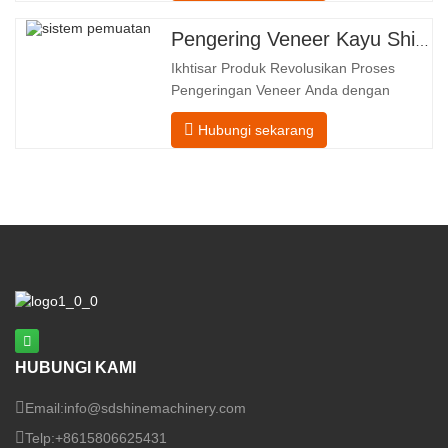
linier dari pengumpanan hingga
pengeluaran. Bagian Pengumpanan–
Pengering Veneer Kayu Shine – Templat Unggah Produk Lengkap
Dilengkapi dengan konveyor pemasukan
Ikhtisar Produk Revolusikan Proses
dan mekanisme penyelarasan presisi
Pengeringan Veneer Anda dengan
yang memandu setiap
Teknologi Canggih Shenghuai Roller
Hubungi sekarang
PengkilapPengering Veneermewakili
terobosan dalamveneer kayu teknologi
pengolahan. Dirancang untuk produsen
kayu lapis, pabrik veneer, dan fasilitas
produksi furnitur, produk ini
canggih pengeringan
HUBUNGI KAMI
Email:
info@sdshinemachinery.com
Telp:
+8615806625431