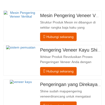
Mesin Pengering Veneer Vertikal
Struktur Produk Mesin ini dibangun di
sekitar rangka baja kaku yang
menopang empat zona fungsional
Hubungi sekarang
terintegrasi, yang diatur dalam aliran
linier dari pengumpanan hingga
pengeluaran. Bagian Pengumpanan–
Pengering Veneer Kayu Shine – Templat Unggah Produk Lengkap
Dilengkapi dengan konveyor pemasukan
Ikhtisar Produk Revolusikan Proses
dan mekanisme penyelarasan presisi
Pengeringan Veneer Anda dengan
yang memandu setiap…
Teknologi Canggih Shenghuai Roller
Hubungi sekarang
PengkilapPengering Veneermewakili
terobosan dalamveneer kayu teknologi
pengolahan. Dirancang untuk produsen
Pengeringan yang Direkayasa dengan Presisi untuk Kualitas dan Hasil Veneer Kayu yang Unggul
kayu lapis, pabrik veneer, dan fasilitas
Shine sudah majupengering
produksi furnitur, produk ini
veneerdirancang untuk mengatasi
canggih pengeringan…
tantangan paling umum