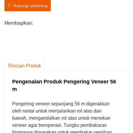
pengguna, bukan hanya pengering veneer itu
Hubungi sekarang
sendiri, untuk memastikan kapasitas
pengeringan yang lebih tinggi, efisiensi energi,
Membagikan:
dan biaya bahan bakar yang lebih rendah.
Sesuai dengan kapasitas produksi spesifik,
mesin pengering veneer kayu dapat disesuaikan
untuk memenuhi kebutuhan pelanggan.
Rincian Produk
Pengenalan Produk Pengering Veneer 56
m
Pengering veneer sepanjang 56 m digerakkan
oleh rantai untuk menjalankan rol atas dan
bawah, mengandalkan rol atas untuk menekan
veneer agar beroperasi. Tungku pembakaran
biomassa digunakan untuk membakar serpihan