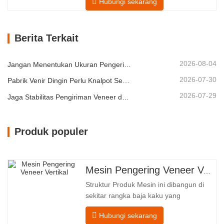
Hubungi sekarang
dalampengeringan veneer: kadar air
yang tidak merata, inefisiensi energi, dan
risiko cacat seperti melengkung, retak,
Berita Terkait
atau berubah warna. Dengan menguasai
ilmupengeringan veneer, kami
memberdayakan klien kami untuk…
2026-08-04
Jangan Menentukan Ukuran Pengering Veneer Hanya Berdasarkan Kapasitas
2026-07-30
Pabrik Venir Dingin Perlu Knalpot Sebelum Lebih Banyak Panas
2026-07-29
Jaga Stabilitas Pengiriman Veneer dengan Pengeringan Udara Panas Terkontrol
Produk populer
Mesin Pengering Veneer Vertikal
Struktur Produk Mesin ini dibangun di
sekitar rangka baja kaku yang
menopang empat zona fungsional
Hubungi sekarang
terintegrasi, yang diatur dalam aliran