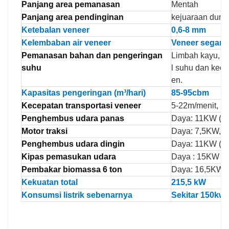
Panjang area pemanasan
Mentah
Panjang area pendinginan
kejuaraan duni
Ketebalan veneer
0,6-8 mm
Kelembaban air veneer
Veneer segar s
Pemanasan bahan dan pengeringan
Limbah kayu, s
suhu
l suhu dan kece
en.
Kapasitas pengeringan (m³/hari)
85-95cbm
Kecepatan transportasi veneer
5-22m/menit, ra
Penghembus udara panas
Daya: 11KW (1
Motor traksi
Daya: 7,5KW, ko
Penghembus udara dingin
Daya: 11KW (1 
Kipas pemasukan udara
Daya : 15KW (2
Pembakar biomassa 6 ton
Daya: 16,5KW
Kekuatan total
215,5 kW
Konsumsi listrik sebenarnya
Sekitar 150kwh