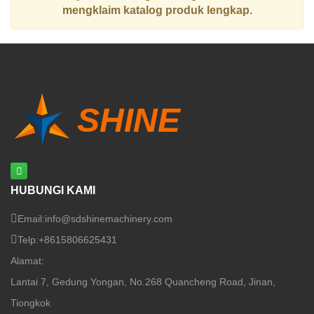
mengklaim katalog produk lengkap.
HUBUNGI KAMI
Email:
info@sdshinemachinery.com
Telp:
+8615806625431
Alamat:
Lantai 7, Gedung Yongan, No.268 Quancheng Road, Jinan,
Tiongkok