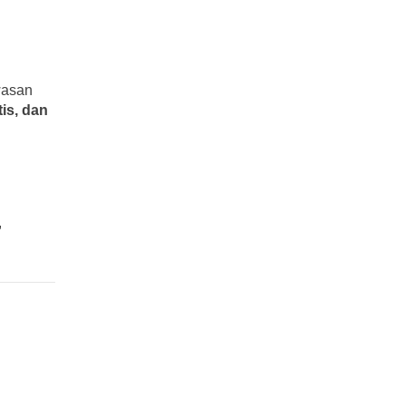
wasan
is, dan
,