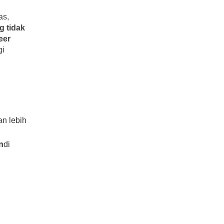
as,
g tidak
eer
gi
an lebih
n
di