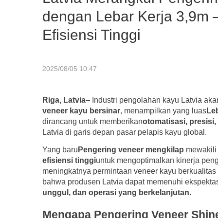
dengan Lebar Kerja 3,9m 
Efisiensi Tinggi
2025/08/05 10:47
Riga, Latvia
– Industri pengolahan kayu Latvia a
veneer kayu bersinar
, menampilkan yang luas
Leb
dirancang untuk memberikan
otomatisasi, presisi,
Latvia di garis depan pasar pelapis kayu global.
Yang baru
Pengering veneer mengkilap
mewakili
efisiensi tinggi
untuk mengoptimalkan kinerja peng
meningkatnya permintaan veneer kayu berkualitas 
bahwa produsen Latvia dapat memenuhi ekspekta
unggul, dan operasi yang berkelanjutan
.
Mengapa Pengering Veneer Shin