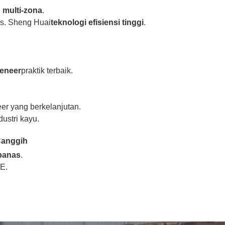
 multi-zona
.
vs. Sheng Huai
teknologi efisiensi tinggi
.
eneer
praktik terbaik.
er yang berkelanjutan.
ustri kayu.
Canggih
panas
.
UE.