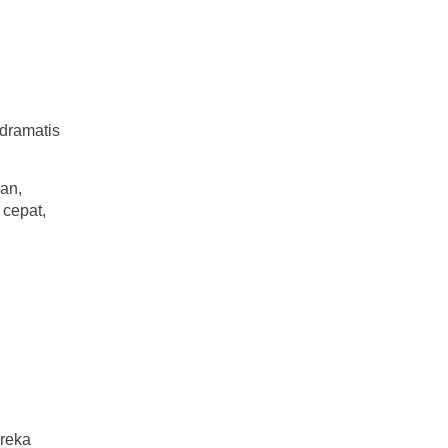
 dramatis
an,
 cepat,
ereka