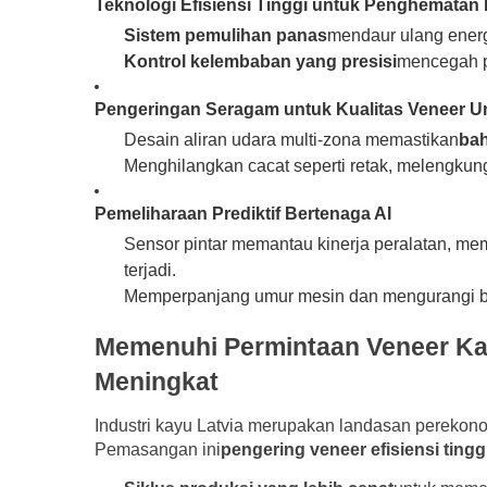
Teknologi Efisiensi Tinggi untuk Penghematan 
Sistem pemulihan panas
mendaur ulang ener
Kontrol kelembaban yang presisi
mencegah p
Pengeringan Seragam untuk Kualitas Veneer U
Desain aliran udara multi-zona memastikan
ba
Menghilangkan cacat seperti retak, melengkun
Pemeliharaan Prediktif Bertenaga AI
Sensor pintar memantau kinerja peralatan, me
terjadi.
Memperpanjang umur mesin dan mengurangi bi
Memenuhi Permintaan Veneer Kayu
Meningkat
Industri kayu Latvia merupakan landasan pereko
Pemasangan ini
pengering veneer efisiensi tingg