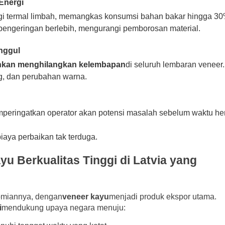
Energi
gi termal limbah, memangkas konsumsi bahan bakar hingga 30
engeringan berlebih, mengurangi pemborosan material.
nggul
hkan menghilangkan kelembapan
di seluruh lembaran veneer.
g, dan perubahan warna.
mperingatkan operator akan potensi masalah sebelum waktu he
aya perbaikan tak terduga.
 Berkualitas Tinggi di Latvia yang
nomiannya, dengan
veneer kayu
menjadi produk ekspor utama.
i
mendukung upaya negara menuju: