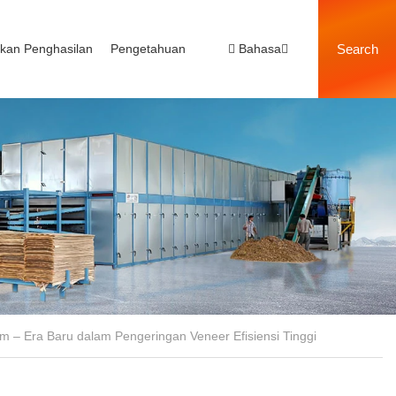
akan Penghasilan
Pengetahuan
Bahasa
Search
m – Era Baru dalam Pengeringan Veneer Efisiensi Tinggi