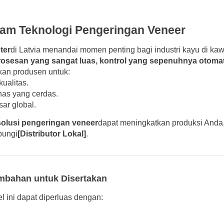
lam Teknologi Pengeringan Veneer
ter
di Latvia menandai momen penting bagi industri kayu di ka
osesan yang sangat luas, kontrol yang sepenuhnya otomat
kan produsen untuk:
ualitas.
as yang cerdas.
sar global.
solusi pengeringan veneer
dapat meningkatkan produksi Anda
bungi
[Distributor Lokal]
.
mbahan untuk Disertakan
l ini dapat diperluas dengan: