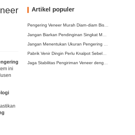
eneer
Artikel populer
Pengering Veneer Murah Diam-diam Bisa Menggerus Margin Anda
Jangan Biarkan Pendinginan Singkat Merusak Penumpukan Veneer
Jangan Menentukan Ukuran Pengering Veneer Hanya Berdasarkan Kapasitas
Pabrik Venir Dingin Perlu Knalpot Sebelum Lebih Banyak Panas
ngering
Jaga Stabilitas Pengiriman Veneer dengan Pengeringan Udara Panas Terkontrol
tem ini
dusen
logi
astikan
ng