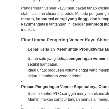
Pengeringan veneer kayu merupakan tahap krusial
stabilitas, dan efisiensi produk. Metode pengeringa
merata, konsumsi energi yang tinggi, dan kec
kayu
mengatasi tantangan ini dengan
teknologi ino
industri.
Fitur Utama Pengering Veneer Kayu Shine
Lebar Kerja 3,9 Meter untuk Produktivitas
Salah satu yang terluas
pengeringan veneer
s
sedikit hambatan.
Ideal untuk produsen volume tinggi yang mem
seluruh lembaran veneer lebar.
Proses Pengeringan Veneer Sepenuhnya Otoma
Sistem kontrol PLC canggih menyesuaikan
suh
Meminimalkan campur tangan manusia, mengur