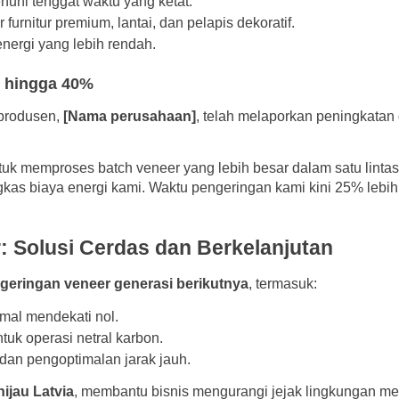
uhi tenggat waktu yang ketat.
 furnitur premium, lantai, dan pelapis dekoratif.
ergi yang lebih rendah.
t hingga 40%
produsen,
[Nama perusahaan]
, telah melaporkan peningkatan
k memproses batch veneer yang lebih besar dalam satu lintas
as biaya energi kami. Waktu pengeringan kami kini 25% lebih
 Solusi Cerdas dan Berkelanjutan
geringan veneer generasi berikutnya
, termasuk:
rmal mendekati nol.
ntuk operasi netral karbon.
 dan pengoptimalan jarak jauh.
hijau Latvia
, membantu bisnis mengurangi jejak lingkungan m