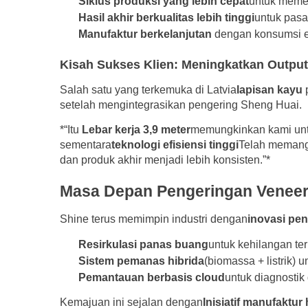
Siklus produksi yang lebih cepat
untuk memen
Hasil akhir berkualitas lebih tinggi
untuk pasar
Manufaktur berkelanjutan
dengan konsumsi en
Kisah Sukses Klien: Meningkatkan Outpu
Salah satu yang terkemuka di Latvia
lapisan kayu
setelah mengintegrasikan pengering Sheng Huai.
*“Itu
Lebar kerja 3,9 meter
memungkinkan kami untu
sementara
teknologi efisiensi tinggi
Telah memangk
dan produk akhir menjadi lebih konsisten.”*
Masa Depan Pengeringan Veneer:
Shine terus memimpin industri dengan
inovasi pen
Resirkulasi panas buang
untuk kehilangan te
Sistem pemanas hibrida
(biomassa + listrik) u
Pemantauan berbasis cloud
untuk diagnostik
Kemajuan ini sejalan dengan
Inisiatif manufaktur 