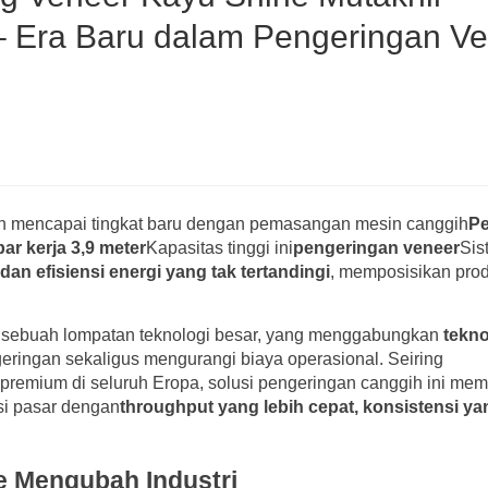
– Era Baru dalam Pengeringan V
kan mencapai tingkat baru dengan pemasangan mesin canggih
Pe
ar kerja 3,9 meter
Kapasitas tinggi ini
pengeringan veneer
Sis
 dan efisiensi energi yang tak tertandingi
, memposisikan pro
 sebuah lompatan teknologi besar, yang menggabungkan
tekno
eringan sekaligus mengurangi biaya operasional. Seiring
premium di seluruh Eropa, solusi pengeringan canggih ini mem
si pasar dengan
throughput yang lebih cepat, konsistensi ya
e Mengubah Industri