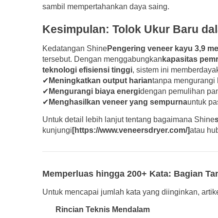
sambil mempertahankan daya saing.
Kesimpulan: Tolok Ukur Baru da
Kedatangan Shine
Pengering veneer kayu 3,9 me
tersebut. Dengan menggabungkan
kapasitas pemr
teknologi efisiensi tinggi
, sistem ini memberdaya
✔
Meningkatkan output harian
tanpa mengurangi k
✔
Mengurangi biaya energi
dengan pemulihan pan
✔
Menghasilkan veneer yang sempurna
untuk pa
Untuk detail lebih lanjut tentang bagaimana Shine
kunjungi
[https://www.veneersdryer.com/]
atau hu
Memperluas hingga 200+ Kata: Bagian Ta
Untuk mencapai jumlah kata yang diinginkan, artike
Rincian Teknis Mendalam