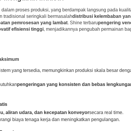
 dalam proses produksi, yang berdampak langsung pada kualit
n tradisional seringkali bermasalah
distribusi kelembaban yan
epatan pemrosesan yang lambat
. Shine terbaru
pengering ven
vatif efisiensi tinggi
, menjadikannya pengubah permainan ba
 Maksimum
istem yang tersedia, memungkinkan produksi skala besar deng
butuhkan
pengeringan yang konsisten dan bebas lengkunga
tis
u, aliran udara, dan kecepatan konveyor
secara real time.
angi biaya tenaga kerja dan meningkatkan pengulangan.