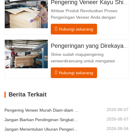
Pengering Veneer Kayu Shine – Templat Unggah Produk Lengkap
Dilengkapi dengan konveyor pemasukan
Ikhtisar Produk Revolusikan Proses
dan mekanisme penyelarasan presisi
Pengeringan Veneer Anda dengan
yang memandu setiap…
Teknologi Canggih Shenghuai Roller
Hubungi sekarang
PengkilapPengering Veneermewakili
terobosan dalamveneer kayu teknologi
pengolahan. Dirancang untuk produsen
Pengeringan yang Direkayasa dengan Presisi untuk Kualitas dan Hasil Veneer Kayu yang Unggul
kayu lapis, pabrik veneer, dan fasilitas
Shine sudah majupengering
produksi furnitur, produk ini
veneerdirancang untuk mengatasi
canggih pengeringan…
tantangan paling umum
Hubungi sekarang
dalampengeringan veneer: kadar air
yang tidak merata, inefisiensi energi, dan
risiko cacat seperti melengkung, retak,
Berita Terkait
atau berubah warna. Dengan menguasai
ilmupengeringan veneer, kami
memberdayakan klien kami untuk…
2026-08-07
Pengering Veneer Murah Diam-diam Bisa Menggerus Margin Anda
2026-08-07
Jangan Biarkan Pendinginan Singkat Merusak Penumpukan Veneer
2026-08-04
Jangan Menentukan Ukuran Pengering Veneer Hanya Berdasarkan Kapasitas