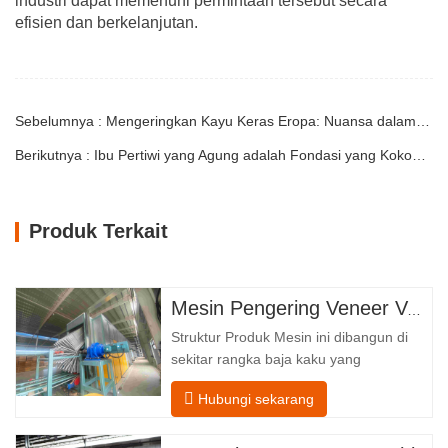
industri dapat memenuhi permintaan tersebut secara
efisien dan berkelanjutan.
Sebelumnya : Mengeringkan Kayu Keras Eropa: Nuansa dalam Produksi Veneer
Berikutnya : Ibu Pertiwi yang Agung adalah Fondasi yang Kokoh bagi Semua Pembangunan
Produk Terkait
Mesin Pengering Veneer Vertikal
Struktur Produk Mesin ini dibangun di
sekitar rangka baja kaku yang
menopang empat zona fungsional
Hubungi sekarang
terintegrasi, yang diatur dalam aliran
linier dari pengumpanan hingga
pengeluaran. Bagian Pengumpanan–