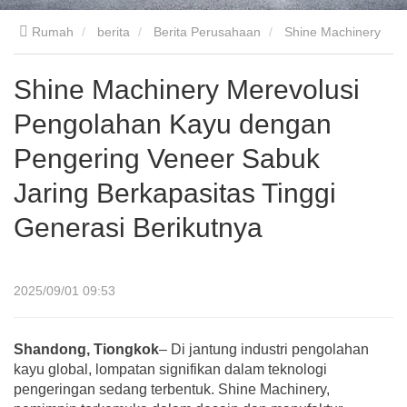
Rumah
berita
Berita Perusahaan
Shine Machinery
Merevolusi Pengolahan Kayu dengan Pengering Veneer Sabuk
Shine Machinery Merevolusi
Pengolahan Kayu dengan
Jaring Berkapasitas Tinggi Generasi Berikutnya
Pengering Veneer Sabuk
Jaring Berkapasitas Tinggi
Generasi Berikutnya
2025/09/01 09:53
Shandong, Tiongkok
– Di jantung industri pengolahan
kayu global, lompatan signifikan dalam teknologi
pengeringan sedang terbentuk. Shine Machinery,