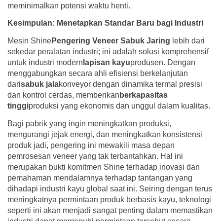
meminimalkan potensi waktu henti.
Kesimpulan: Menetapkan Standar Baru bagi Industri
Mesin Shine
Pengering Veneer Sabuk Jaring
lebih dari
sekedar peralatan industri; ini adalah solusi komprehensif
untuk industri modern
lapisan kayu
produsen. Dengan
menggabungkan secara ahli efisiensi berkelanjutan
dari
sabuk jala
konveyor dengan dinamika termal presisi
dan kontrol cerdas, memberikan
berkapasitas
tinggi
produksi yang ekonomis dan unggul dalam kualitas.
Bagi pabrik yang ingin meningkatkan produksi,
mengurangi jejak energi, dan meningkatkan konsistensi
produk jadi, pengering ini mewakili masa depan
pemrosesan veneer yang tak terbantahkan. Hal ini
merupakan bukti komitmen Shine terhadap inovasi dan
pemahaman mendalamnya terhadap tantangan yang
dihadapi industri kayu global saat ini. Seiring dengan terus
meningkatnya permintaan produk berbasis kayu, teknologi
seperti ini akan menjadi sangat penting dalam memastikan