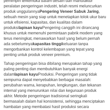
pemimpin terkemuka dalam desain dan manufaktur
peralatan pengeringan industri, telah resmi meluncurkan
produk unggulannya
Pengering Veneer Sabuk Jaring
,
sebuah mesin yang siap untuk menetapkan tolok ukur baru
untuk efisiensi, kapasitas, dan kualitas dalam
produksi
lapisan kayu
Pengering canggih ini dirancang
khusus untuk memenuhi permintaan pabrik modern yang
terus meningkat, menawarkan hasil yang belum pernah
ada sebelumnya
kapasitas tinggi
keluaran tanpa
mengorbankan kontrol kelembapan yang tepat yang
penting untuk produk veneer premium.
Tahap pengeringan bisa dibilang merupakan tahap yang
paling penting dan membutuhkan banyak energi
dalam
lapisan kayu
Produksi. Pengeringan yang tidak
sempurna dapat menyebabkan berbagai masalah:
perubahan warna, kerapuhan, lengkungan, dan tekanan
internal yang menurunkan nilai dan kegunaan produk
akhir. Metode pengeringan tradisional seringkali
bermasalah dalam hal konsistensi, sehingga menciptakan
hambatan yang membatasi hasil produksi secara