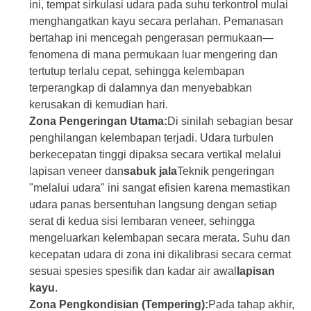
ini, tempat sirkulasi udara pada suhu terkontrol mulai
menghangatkan kayu secara perlahan. Pemanasan
bertahap ini mencegah pengerasan permukaan—
fenomena di mana permukaan luar mengering dan
tertutup terlalu cepat, sehingga kelembapan
terperangkap di dalamnya dan menyebabkan
kerusakan di kemudian hari.
Zona Pengeringan Utama:
Di sinilah sebagian besar
penghilangan kelembapan terjadi. Udara turbulen
berkecepatan tinggi dipaksa secara vertikal melalui
lapisan veneer dan
sabuk jala
Teknik pengeringan
"melalui udara" ini sangat efisien karena memastikan
udara panas bersentuhan langsung dengan setiap
serat di kedua sisi lembaran veneer, sehingga
mengeluarkan kelembapan secara merata. Suhu dan
kecepatan udara di zona ini dikalibrasi secara cermat
sesuai spesies spesifik dan kadar air awal
lapisan
kayu
.
Zona Pengkondisian (Tempering):
Pada tahap akhir,