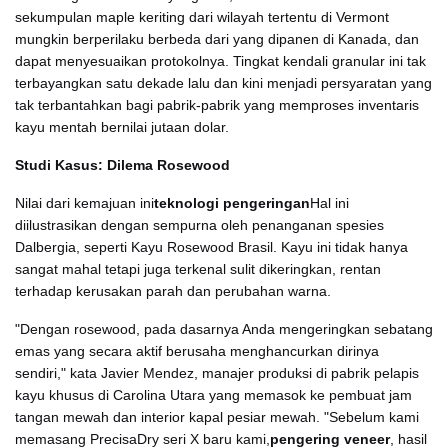
sekumpulan maple keriting dari wilayah tertentu di Vermont
mungkin berperilaku berbeda dari yang dipanen di Kanada, dan
dapat menyesuaikan protokolnya. Tingkat kendali granular ini tak
terbayangkan satu dekade lalu dan kini menjadi persyaratan yang
tak terbantahkan bagi pabrik-pabrik yang memproses inventaris
kayu mentah bernilai jutaan dolar.
Studi Kasus: Dilema Rosewood
Nilai dari kemajuan ini
teknologi pengeringan
Hal ini
diilustrasikan dengan sempurna oleh penanganan spesies
Dalbergia, seperti Kayu Rosewood Brasil. Kayu ini tidak hanya
sangat mahal tetapi juga terkenal sulit dikeringkan, rentan
terhadap kerusakan parah dan perubahan warna.
"Dengan rosewood, pada dasarnya Anda mengeringkan sebatang
emas yang secara aktif berusaha menghancurkan dirinya
sendiri," kata Javier Mendez, manajer produksi di pabrik pelapis
kayu khusus di Carolina Utara yang memasok ke pembuat jam
tangan mewah dan interior kapal pesiar mewah. "Sebelum kami
memasang PrecisaDry seri X baru kami,
pengering veneer
, hasil