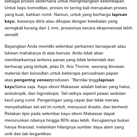
sebagai proses sederhana untuk menghilangkan kelembapan.
Untuk kayu komoditas, proses ini sering kali merupakan proses
yang kuat, bahkan rumit. Namun, untuk yang berharga
lapisan
kayu
, biasanya diiris atau dikupas dengan ketebalan yang
seringkali kurang dari 1 mm, prosesnya secara eksponensial lebih
sensitif.
Bayangkan Anda memiliki selembar perkamen bersejarah atau
lukisan mahakarya di atas kanvas. Anda tidak akan
membiarkannya terkena panas yang tidak terkendali dan
berharap yang terbaik, jelas Dr. Aris Thorne, seorang ilmuwan
material dan konsultan untuk beberapa perusahaan papan
atas.
pengering veneer
produsen. "Bernilai tinggi
lapisan
kayu
Sama saja. Kayu eboni Makassar adalah bahan yang halus,
anisotropik, dan higroskopis. Sel-selnya seperti jutaan sedotan
kecil yang rumit. Pengeringan yang cepat dan tidak merata
menyebabkan sel-sel ini runtuh, menyusut drastis, dan berhenti.
Retakan tipis pada selembar kayu eboni Makassar dapat
menurunkan nilainya hingga 80% atau lebih. Kerugiannya bukan
hanya finansial; melainkan hilangnya sumber daya alam yang
unik dan tak tergantikan.