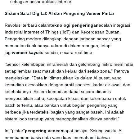
sebagian besar aplikasi interior.
Sistem Saraf Digital: AI dan Pengering Veneer Pintar
Revolusi terbaru dalam
teknologi pengeringan
adalah integrasi
Industrial Internet of Things (IIoT) dan Kecerdasan Buatan.
Pengering modern dilengkapi dengan jaringan sensor yang
memantau tidak hanya udara di dalam ruangan, tetapi
juga
veneer kayu
itu sendiri, secara real-time.
"Sensor kelembapan inframerah dan gelombang mikro memindai
setiap lembar saat masuk dan keluar dari setiap zona," Petrova
menjelaskan. "Data ini dimasukkan ke dalam AI pusat, yang
kemudian dicocokkan dengan profil spesies, kadar air awal, dan
ketebalannya. Sistem kemudian dapat secara dinamis
menyesuaikan suhu, kecepatan kipas, dan kelembapan untuk
batch tertentu, atau bahkan untuk bagian pengering yang
berbeda jika terdeteksi bagian yang sangat basah. Ini adalah
sistem loop tertutup yang mengoptimalkan dirinya sendiri."
Ini "pintar"
pengering veneer
dapat belajar. Seiring waktu, AI
membangun basis data yang luas, memahami bahwa