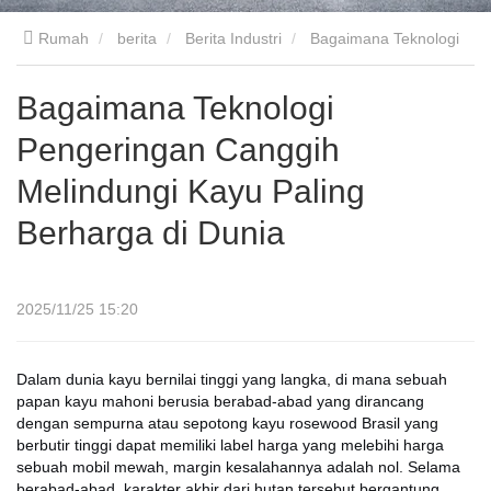
Rumah
berita
Berita Industri
Bagaimana Teknologi
Pengeringan Canggih Melindungi Kayu Paling Berharga di
Bagaimana Teknologi
Pengeringan Canggih
Dunia
Melindungi Kayu Paling
Berharga di Dunia
2025/11/25 15:20
Dalam dunia kayu bernilai tinggi yang langka, di mana sebuah
papan kayu mahoni berusia berabad-abad yang dirancang
dengan sempurna atau sepotong kayu rosewood Brasil yang
berbutir tinggi dapat memiliki label harga yang melebihi harga
sebuah mobil mewah, margin kesalahannya adalah nol. Selama
berabad-abad, karakter akhir dari hutan tersebut bergantung