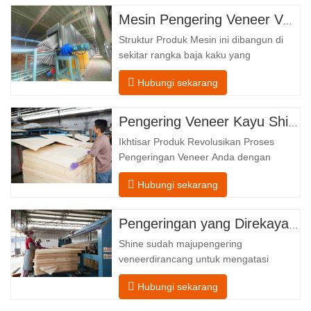
Mesin Pengering Veneer Vertikal
Struktur Produk Mesin ini dibangun di
sekitar rangka baja kaku yang
menopang empat zona fungsional
Hubungi sekarang
terintegrasi, yang diatur dalam aliran
linier dari pengumpanan hingga
pengeluaran. Bagian Pengumpanan–
Pengering Veneer Kayu Shine – Templat Unggah Produk Lengkap
Dilengkapi dengan konveyor pemasukan
Ikhtisar Produk Revolusikan Proses
dan mekanisme penyelarasan presisi
Pengeringan Veneer Anda dengan
yang memandu setiap…
Teknologi Canggih Shenghuai Roller
Hubungi sekarang
PengkilapPengering Veneermewakili
terobosan dalamveneer kayu teknologi
pengolahan. Dirancang untuk produsen
Pengeringan yang Direkayasa dengan Presisi untuk Kualitas dan Hasil Veneer Kayu yang Unggul
kayu lapis, pabrik veneer, dan fasilitas
Shine sudah majupengering
produksi furnitur, produk ini
veneerdirancang untuk mengatasi
canggih pengeringan…
tantangan paling umum
Hubungi sekarang
dalampengeringan veneer: kadar air
yang tidak merata, inefisiensi energi, dan