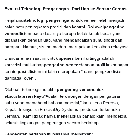
Evolusi Teknologi Pengeringan: Dari Uap ke Sensor Cerdas
Perjalanan
teknologi pengeringan
untuk veneer telah menjadi
salah satu peningkatan presisi dan kontrol. Rol awal
pengering
veneer
Sistem pada dasarnya berupa kotak-kotak besar yang
dipanaskan dengan uap, yang mengandalkan suhu tinggi dan
harapan. Namun, sistem modern merupakan keajaiban rekayasa.
Standar emas saat ini untuk spesies bernilai tinggi adalah
konveksi multi-tahap
pengering veneer
dengan profil kelembapan
terintegrasi. Sistem ini lebih merupakan "ruang pengkondisian"
daripada "oven".
"Sebuah teknologi mutakhir
pengering veneer
untuk
eksotis
lapisan kayu
"Adalah terowongan dengan pengaturan
suhu yang memahami bahasa material," kata Lena Petrova,
Kepala Insinyur di PrecisaDry Systems, produsen terkemuka
Jerman. "Kami tidak hanya menerapkan panas; kami mengelola
seluruh lingkungan pengeringan secara bertahap."
Pendekatan bertahap ini biasanya melibatkan: