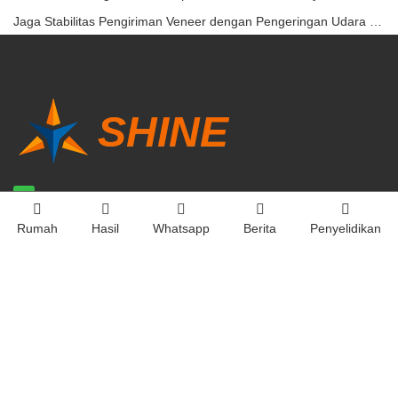
Jaga Stabilitas Pengiriman Veneer dengan Pengeringan Udara Panas Terkontrol
HUBUNGI KAMI
Rumah
Hasil
Whatsapp
Berita
Penyelidikan
Email:
info@sdshinemachinery.com
Telp:
+8615806625431
Alamat:
Lantai 7, Gedung Yongan, No.268 Quancheng Road, Jinan,
Tiongkok