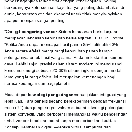
pengeringan
juga terkait erat dengan keberlanjutan. Seiring
berkurangnya ketersediaan kayu tua yang paling didambakan di
dunia, keharusan etis dan ekonomi untuk tidak menyia-nyiakan
apa pun menjadi sangat penting.
"Canggih
pengering veneer
"Sistem kehutanan berkelanjutan
merupakan landasan kehutanan berkelanjutan," ujar Dr. Thorne.
"Ketika Anda dapat mencapai hasil panen 95%, alih-alih 60%,
Anda secara efektif mengurangi kebutuhan panen hampir
setengahnya untuk hasil yang sama. Anda melestarikan sumber
daya. Lebih lanjut, presisi dalam sistem modern ini mengurangi
konsumsi energi sebesar 20-30% dibandingkan dengan model
lama yang kurang efisien. Ini merupakan kemenangan bagi
neraca keuangan dan bagi planet ini."
Masa depan
teknologi pengeringan
menunjukkan integrasi yang
lebih luas. Para peneliti sedang bereksperimen dengan frekuensi
radio (RF) dan pengeringan vakum sebagai teknologi pelengkap
sistem konvektif, yang berpotensi memangkas waktu pengeringan
untuk veneer tebal dan padat tanpa mengorbankan kualitas.
Konsep "kembaran digital"—replika virtual sempurna dari