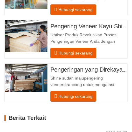
menopang empat zona fungsional
Hubungi sekarang
terintegrasi, yang diatur dalam aliran
linier dari pengumpanan hingga
pengeluaran. Bagian Pengumpanan–
Pengering Veneer Kayu Shine – Templat Unggah Produk Lengkap
Dilengkapi dengan konveyor pemasukan
Ikhtisar Produk Revolusikan Proses
dan mekanisme penyelarasan presisi
Pengeringan Veneer Anda dengan
yang memandu setiap…
Teknologi Canggih Shenghuai Roller
Hubungi sekarang
PengkilapPengering Veneermewakili
terobosan dalamveneer kayu teknologi
pengolahan. Dirancang untuk produsen
Pengeringan yang Direkayasa dengan Presisi untuk Kualitas dan Hasil Veneer Kayu yang Unggul
kayu lapis, pabrik veneer, dan fasilitas
Shine sudah majupengering
produksi furnitur, produk ini
veneerdirancang untuk mengatasi
canggih pengeringan…
tantangan paling umum
Hubungi sekarang
dalampengeringan veneer: kadar air
yang tidak merata, inefisiensi energi, dan
risiko cacat seperti melengkung, retak,
Berita Terkait
atau berubah warna. Dengan menguasai
ilmupengeringan veneer, kami
memberdayakan klien kami untuk…