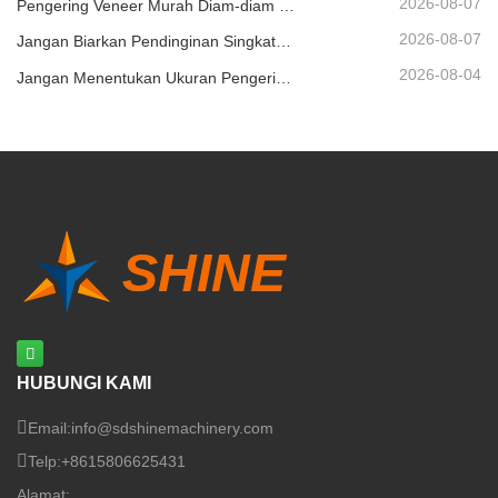
2026-08-07
Pengering Veneer Murah Diam-diam Bisa Menggerus Margin Anda
2026-08-07
Jangan Biarkan Pendinginan Singkat Merusak Penumpukan Veneer
2026-08-04
Jangan Menentukan Ukuran Pengering Veneer Hanya Berdasarkan Kapasitas
HUBUNGI KAMI
Email:
info@sdshinemachinery.com
Telp:
+8615806625431
Alamat: